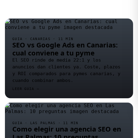
GUIA · CANARIAS · 11 MIN
SEO vs Google Ads en Canarias:
cual conviene a tu pyme
El SEO rinde de media 22:1 y los
anuncios dan clientes ya. Coste, plazos
y ROI comparados para pymes canarias, y
cuando combinar ambos.
LEER GUIA →
GUIA · LAS PALMAS · 11 MIN
Como elegir una agencia SEO en
Las Palmas: 10 preguntas