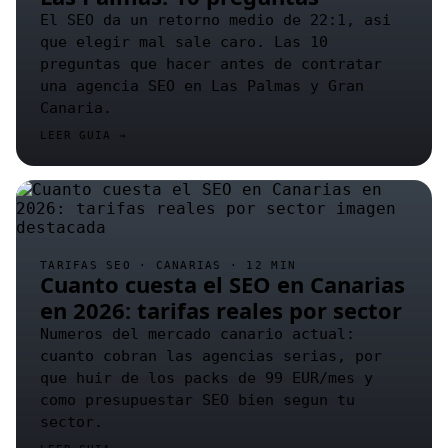
El SEO da un retorno medio de 22:1, asi
que elegir mal sale caro. Las 10
preguntas que hacer antes de contratar
una agencia SEO en Las Palmas y Gran
Canaria.
LEER GUIA →
TARIFAS SEO · CANARIAS · 12 MIN
Cuanto cuesta el SEO en Canarias
en 2026: tarifas reales por sector
Numeros del mercado canario actual:
cuanto cobran las agencias serias, por
que huir de los packs de 99 EUR/mes y
como presupuestar SEO bien segun tu
sector.