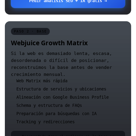
Pedir análisis SEO + IA gratis →
PASO 2 · BASE
Webjuice Growth Matrix
Si la web es demasiado lenta, escasa,
desordenada o difícil de posicionar,
reconstruimos la base antes de vender
crecimiento mensual.
Web Matrix más rápida
Estructura de servicios y ubicaciones
Alineación con Google Business Profile
Schema y estructura de FAQs
Preparación para búsquedas con IA
Tracking y redirecciones