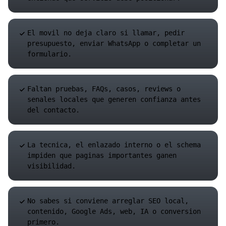
El movil no deja claro si llamar, pedir
presupuesto, enviar WhatsApp o completar un
formulario.
Faltan pruebas, FAQs, casos, reviews o
senales locales que generen confianza antes
del contacto.
La tecnica, el enlazado interno o el schema
impiden que paginas importantes ganen
visibilidad.
No sabes si conviene arreglar SEO local,
contenido, Google Ads, web, IA o conversion
primero.