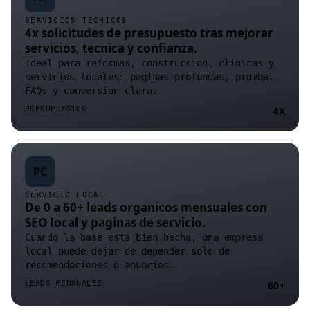
SERVICIOS TECNICOS
4x solicitudes de presupuesto tras mejorar
servicios, tecnica y confianza.
Ideal para reformas, construccion, clinicas y
servicios locales: paginas profundas, prueba,
FAQs y conversion clara.
PRESUPUESTOS
4X
PC
SERVICIO LOCAL
De 0 a 60+ leads organicos mensuales con
SEO local y paginas de servicio.
Cuando la base esta bien hecha, una empresa
local puede dejar de depender solo de
recomendaciones o anuncios.
LEADS MENSUALES
60+