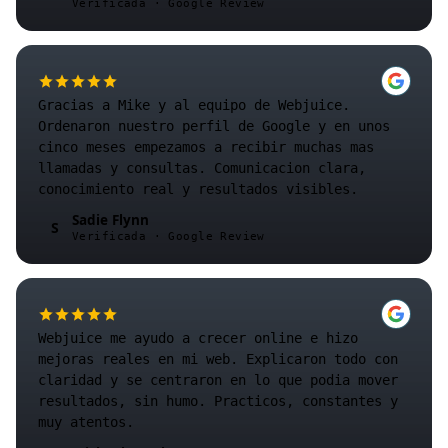
Verificada · Google Review
Gracias a Mike y al equipo de Webjuice.
Ordenaron nuestro perfil de Google y en unos
cinco meses empezamos a recibir muchas mas
llamadas y consultas. Comunicacion clara,
conocimiento real y resultados visibles.
Sadie Flynn
S
Verificada · Google Review
Webjuice me ayudo a crecer online e hizo
mejoras reales en mi web. Explicaron todo con
claridad y se centraron en lo que podia mover
resultados, sin humo. Practicos, constantes y
muy atentos.