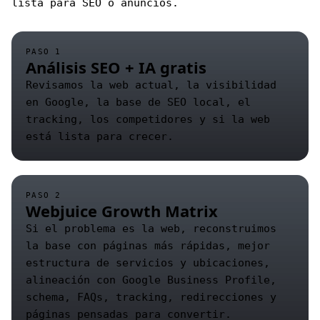
lista para SEO o anuncios.
PASO 1
Análisis SEO + IA gratis
Revisamos la web actual, la visibilidad
en Google, la base de SEO local, el
tracking, los competidores y si la web
está lista para crecer.
PASO 2
Webjuice Growth Matrix
Si el problema es la web, reconstruimos
la base con páginas más rápidas, mejor
estructura de servicios y ubicaciones,
alineación con Google Business Profile,
schema, FAQs, tracking, redirecciones y
páginas pensadas para convertir.