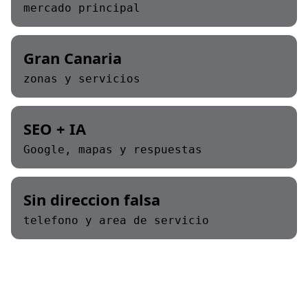
mercado principal
Gran Canaria
zonas y servicios
SEO + IA
Google, mapas y respuestas
Sin direccion falsa
telefono y area de servicio