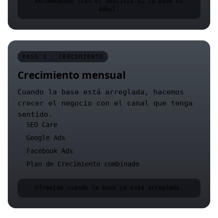
Recomendado tras el análisis si la base es
débil.
PASO 3 · CRECIMIENTO
Crecimiento mensual
Cuando la base está arreglada, hacemos
crecer el negocio con el canal que tenga
sentido.
SEO Care
Google Ads
Facebook Ads
Plan de Crecimiento combinado
Ofrecido cuando la base ya está arreglada.