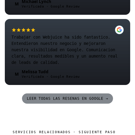
Michael Lynch
M
Verificada · Google Review
Trabajar con Webjuice ha sido fantastico.
Entendieron nuestro negocio y mejoraron
nuestra visibilidad en Google. Comunicacion
clara, resultados medibles y un aumento real
de leads de calidad.
Melissa Tudd
M
Verificada · Google Review
LEER TODAS LAS RESENAS EN GOOGLE →
SERVICIOS RELACIONADOS · SIGUIENTE PASO