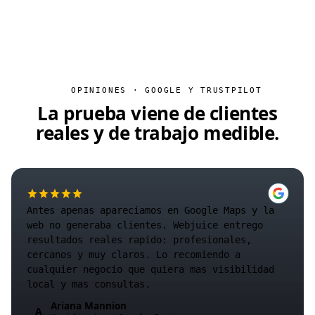
OPINIONES · GOOGLE Y TRUSTPILOT
La prueba viene de clientes
reales y de
trabajo medible
.
Antes apenas apareciamos en Google Maps y la
web no generaba clientes. Webjuice entrego
resultados reales rapido: profesionales,
cercanos y muy claros. Lo recomiendo a
cualquier negocio que quiera mas visibilidad
local y mas consultas.
Ariana Mannion
A