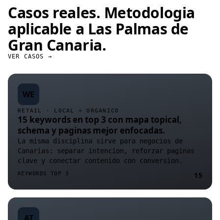
Casos reales.
Metodologia
aplicable a Las Palmas de
Gran Canaria.
VER CASOS →
WE
RETAIL · LOCAL + ORGANICO
15 keywords en top 3 con mapa topical,
schema y paginas mejor enfocadas.
La misma disciplina sirve para negocios de
Canarias: separar intencion, reforzar paginas
clave y conectar contenido con conversion.
KEYWORDS TOP 3
15
AT