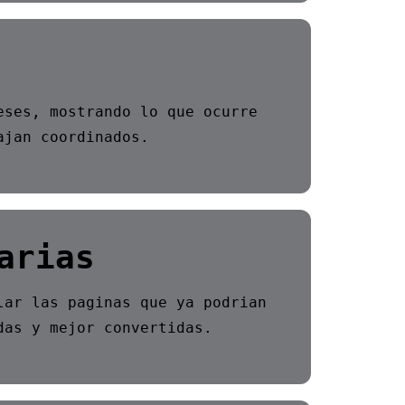
eses, mostrando lo que ocurre
ajan coordinados.
arias
lar las paginas que ya podrian
das y mejor convertidas.