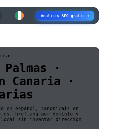
Analisis SEO gratis →
ICE.ES
↗
 Palmas ·
intencion mientras el SEO
n Canaria ·
↗
arias
oqueos que frenan tu
do en espanol, canonicals en
e.es, hreflang por dominio y
O
↗
 local sin inventar direccion
s para intencion de compra.