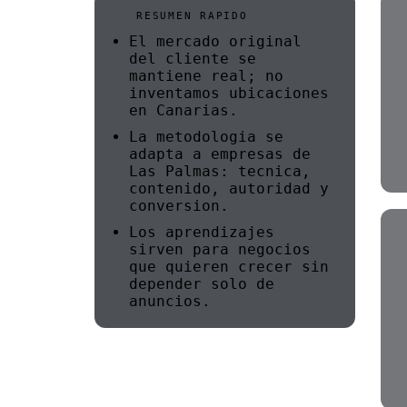
RESUMEN RAPIDO
El mercado original
del cliente se
mantiene real; no
inventamos ubicaciones
en Canarias.
La metodologia se
adapta a empresas de
Las Palmas: tecnica,
contenido, autoridad y
conversion.
Los aprendizajes
sirven para negocios
que quieren crecer sin
depender solo de
anuncios.