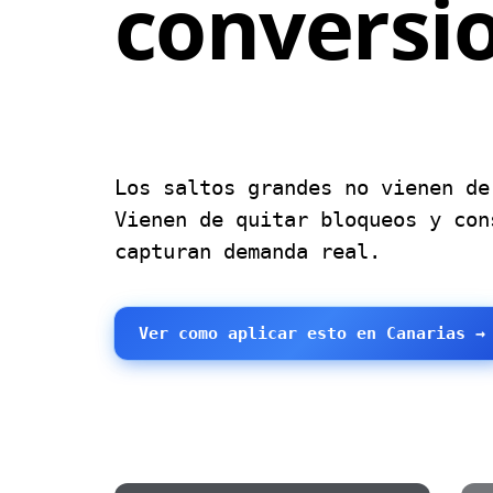
conversi
zona.
trabajan 
SEO E-comm
Categorias, 
vender.
Webs Matri
Los saltos grandes no vienen de
Webs rapidas
Vienen de quitar bloqueos y con
capturan demanda real.
Ver como aplicar esto en Canarias →