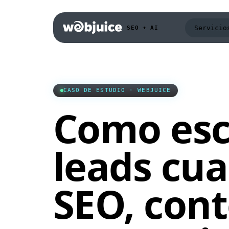
Servicio
SEO + AI
Todos los s
SEO local, t
CASO DE ESTUDIO · WEBJUICE
Como esc
SEO Las Pal
Posiciona ne
Canaria y Ca
leads cu
SEO IA & GE
Aparece en C
Overviews.
SEO, cont
SEO Local
Gana busqued