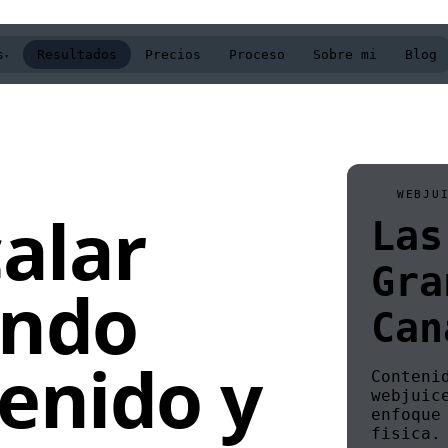
s
Resultados
Precios
Proceso
Sobre mi
Blog
ervicios
ecnico, contenido, e-commerce y webs rapidas.
WEBJU
alar
mas
↗
Google Ads
Las
gocios en Las Palmas, Gran
Leads de alta 
narias.
crece.
Gra
ando
O
↗
SEO Tecnico
Can
hatGPT, Perplexity y AI
Arregla los bl
visibilidad.
enido y
Conteni
webjuic
↗
Contenido SE
enfoque
fisica.
as locales por servicio y
Paginas creada