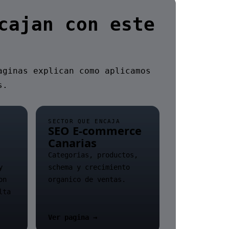
cajan con este
aginas explican como aplicamos
s.
SECTOR QUE ENCAJA
SEO E-commerce
Canarias
Categorias, productos,
y
schema y crecimiento
on
organico de ventas.
lta
Ver pagina →