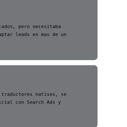
cados, pero necesitaba
aptar leads en mas de un
 traductores nativos, se
icial con Search Ads y