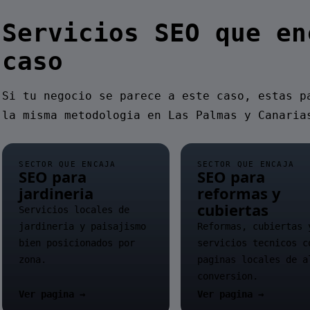
Servicios SEO que en
caso
Si tu negocio se parece a este caso, estas p
la misma metodologia en Las Palmas y Canaria
SECTOR QUE ENCAJA
SECTOR QUE ENCAJA
SEO para
SEO para
jardineria
reformas y
cubiertas
Servicios locales de
jardineria y paisajismo
Reformas, cubiertas 
bien posicionados por
servicios tecnicos c
zona.
paginas locales de a
conversion.
Ver pagina →
Ver pagina →