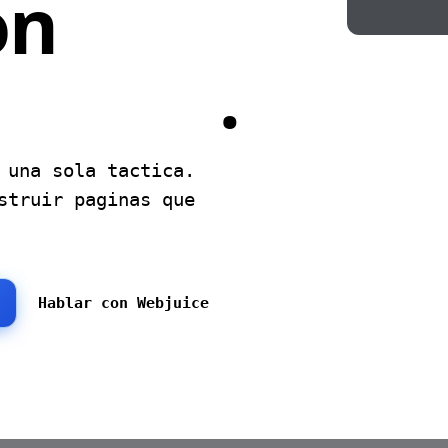
on
juntos
.
erce
↗
Paginas de Co
productos y arquitectura para
Convierte visi
formularios.
x
↗
Consultor SE
 una sola tactica.
 con Core Web Vitals fuertes.
Asesoria SEO s
struir paginas que
Hablar con Webjuice