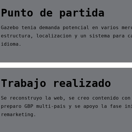
Punto de partida
Gazebo tenia demanda potencial en varios mer
estructura, localizacion y un sistema para c
idioma.
Trabajo realizado
Se reconstruyo la web, se creo contenido con
preparo GBP multi-pais y se apoyo la fase in
remarketing.