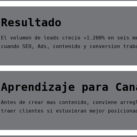
Resultado
El volumen de leads crecio +1.200% en seis m
cuando SEO, Ads, contenido y conversion trab
Aprendizaje para Can
Antes de crear mas contenido, conviene arreg
traer clientes si estuvieran mejor posiciona