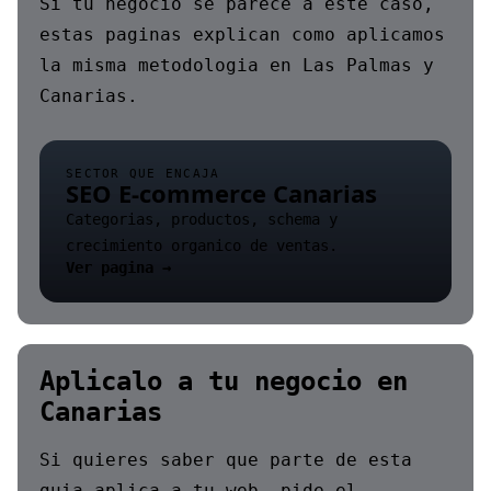
Si tu negocio se parece a este caso,
estas paginas explican como aplicamos
la misma metodologia en Las Palmas y
Canarias.
SECTOR QUE ENCAJA
SEO E-commerce Canarias
Categorias, productos, schema y
crecimiento organico de ventas.
Ver pagina →
Aplicalo a tu negocio en
Canarias
Si quieres saber que parte de esta
guia aplica a tu web, pide el