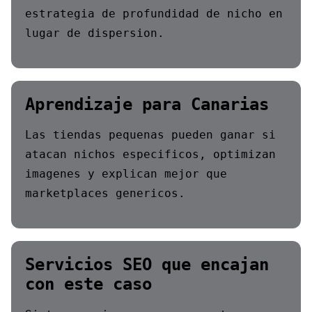
estrategia de profundidad de nicho en
lugar de dispersion.
Aprendizaje para Canarias
Las tiendas pequenas pueden ganar si
atacan nichos especificos, optimizan
imagenes y explican mejor que
marketplaces genericos.
Servicios SEO que encajan
con este caso