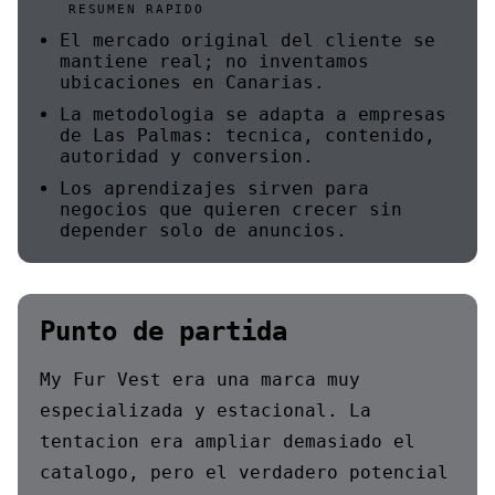
RESUMEN RAPIDO
El mercado original del cliente se
mantiene real; no inventamos
ubicaciones en Canarias.
La metodologia se adapta a empresas
de Las Palmas: tecnica, contenido,
autoridad y conversion.
Los aprendizajes sirven para
negocios que quieren crecer sin
depender solo de anuncios.
Punto de partida
My Fur Vest era una marca muy
especializada y estacional. La
tentacion era ampliar demasiado el
catalogo, pero el verdadero potencial