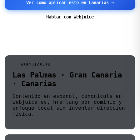
Ver como aplicar esto en Canarias →
Hablar con Webjuice
WEBJUICE.ES
Las Palmas · Gran Canaria
· Canarias
Contenido en espanol, canonicals en
webjuice.es, hreflang por dominio y
enfoque local sin inventar direccion
fisica.