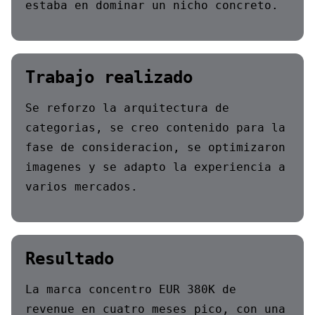
estaba en dominar un nicho concreto.
Trabajo realizado
Se reforzo la arquitectura de
categorias, se creo contenido para la
fase de consideracion, se optimizaron
imagenes y se adapto la experiencia a
varios mercados.
Resultado
La marca concentro EUR 380K de
revenue en cuatro meses pico, con una